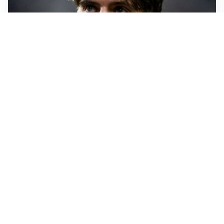
PREMIER LEAGUE
Palestra ammette: “Il Chelsea? Ho sempre sognato la
Premier”
CALCIOMERCATO
Milan, ufficiale la risoluzione di Bennacer: il
comunicato
AMICHEVOLI
Milan, altro test per Amorim: le possibili scelte per il
Chelsea