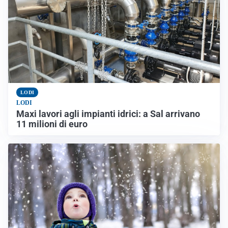
LODI
LODI
Maxi lavori agli impianti idrici: a Sal arrivano
11 milioni di euro