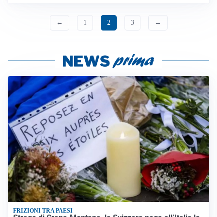
←
1
2
3
→
FRIZIONI TRA PAESI