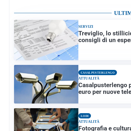
ULTI
SERVIZI
Treviglio, lo stillic
consigli di un espe
CASALPUSTERLENGO
ATTUALITÀ
Casalpusterlengo p
euro per nuove tele
LODI
ATTUALITÀ
Fotografia e cultur