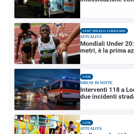
SANT'ANGELO LODIGIANO
ATTUALITÀ
Mondiali Under 20: 
metri, è la prima a
LODI
SIRENE DI NOTTE
Interventi 118 a Lo
due incidenti strad
LODI
ATTUALITÀ