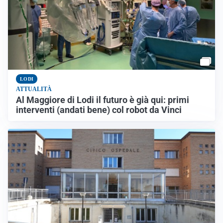
LODI
ATTUALITÀ
Al Maggiore di Lodi il futuro è già qui: primi
interventi (andati bene) col robot da Vinci