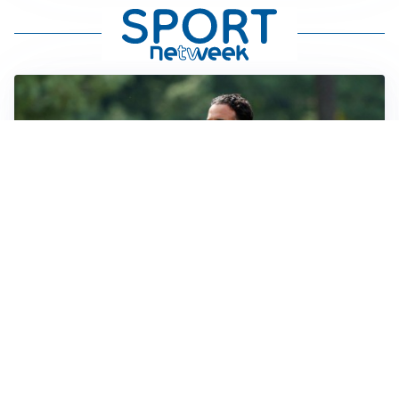
LE PAROLE
Milan, Amorim: “Sapevamo delle difficoltà, faremo
delle scelte”
LE PAROLE