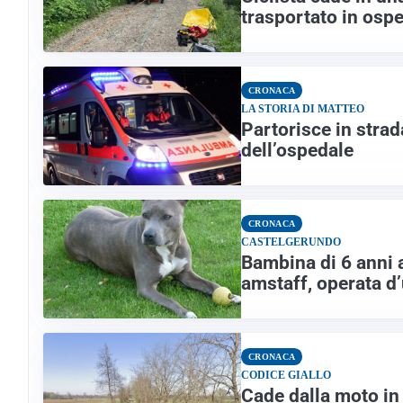
trasportato in osp
CRONACA
LA STORIA DI MATTEO
Partorisce in strad
dell’ospedale
CRONACA
CASTELGERUNDO
Bambina di 6 anni 
amstaff, operata d
CRONACA
CODICE GIALLO
Cade dalla moto in