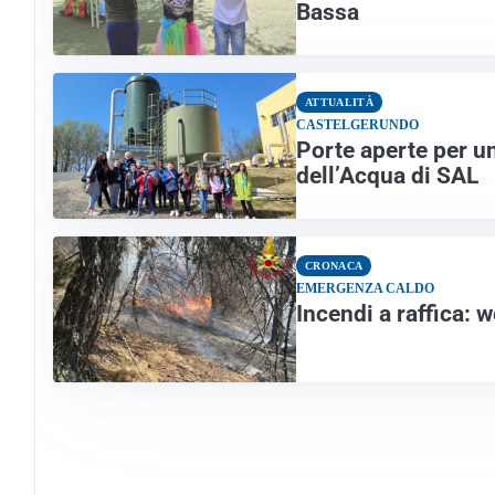
Bassa
ATTUALITÀ
CASTELGERUNDO
Porte aperte per u
dell’Acqua di SAL
CRONACA
EMERGENZA CALDO
Incendi a raffica: w