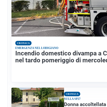
CRONACA
EMERGENZA NEL LODIGIANO
Incendio domestico divampa a 
nel tardo pomeriggio di mercole
CRONACA
SULLA SP27
Donna accoltellata