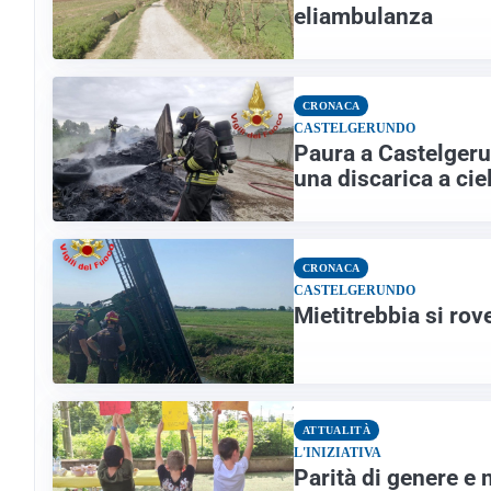
eliambulanza
CRONACA
CASTELGERUNDO
Paura a Castelgeru
una discarica a cie
CRONACA
CASTELGERUNDO
Mietitrebbia si rov
ATTUALITÀ
L'INIZIATIVA
Parità di genere e 