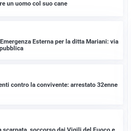
re un uomo col suo cane
i Emergenza Esterna per la ditta Mariani: via
 pubblica
enti contro la convivente: arrestato 32enne
a scarpata, soccorso dai Vigili del Fuoco e