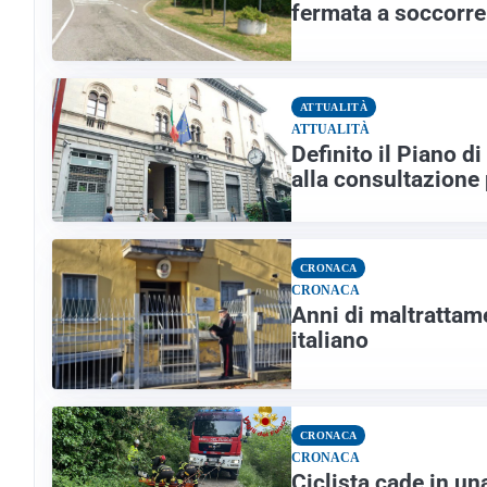
fermata a soccorre
ATTUALITÀ
ATTUALITÀ
Definito il Piano d
alla consultazione
CRONACA
CRONACA
Anni di maltrattam
italiano
CRONACA
CRONACA
Ciclista cade in un