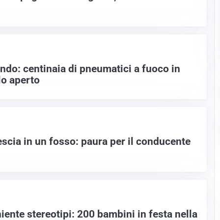
ndo: centinaia di pneumatici a fuoco in
lo aperto
escia in un fosso: paura per il conducente
niente stereotipi: 200 bambini in festa nella