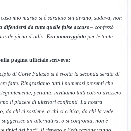
a casa mio marito si è sdraiato sul divano, sudava, non
difendersi da tutte quelle false accuse
– confessò
orale piena d’odio.
Era amareggiato
per le tante
lla pagina ufficiale scriveva:
ipio di Corte Palasio si è svolta la seconda serata di
e fatte. Ringraziamo tutti i numerosi presenti che
legantemente, pertanto invitiamo tutti coloro avessero
mo il piacere di ulteriori confronti. La nostra
, da chi ci sostiene, a chi ci critica, da chi la vede
 suggerisce un’alternativa, o si confronta, non è
re tipici dei bar”. Il rispetto e l’educazione vanno