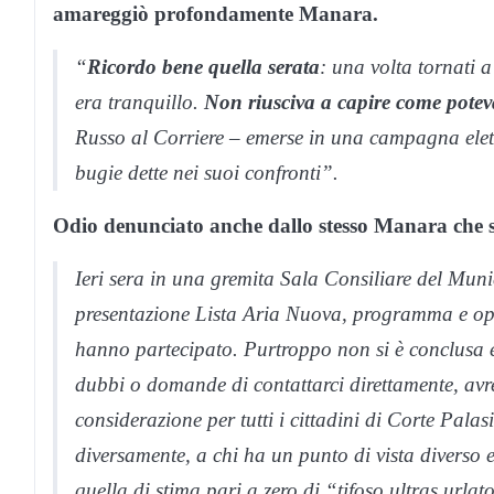
amareggiò profondamente Manara.
“
Ricordo bene quella serata
: una volta tornati 
era tranquillo.
Non riusciva a capire come poteva 
Russo al
Corriere
– emerse in una campagna elett
bugie dette nei suoi confronti”.
Odio denunciato anche dallo stesso Manara che su
Ieri sera in una gremita Sala Consiliare del Munic
presentazione Lista Aria Nuova, programma e oper
hanno partecipato. Purtroppo non si è conclusa e
dubbi o domande di contattarci direttamente, avre
considerazione per tutti i cittadini di Corte Palasio
diversamente, a chi ha un punto di vista diverso e
quella di stima pari a zero di “tifoso ultras urlato