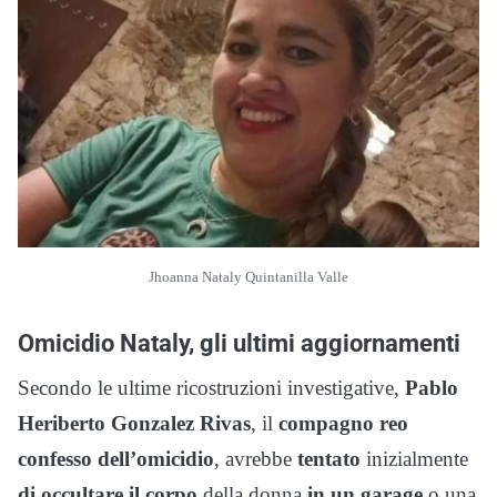
Jhoanna Nataly Quintanilla Valle
Omicidio Nataly, gli ultimi aggiornamenti
Secondo le ultime ricostruzioni investigative,
Pablo
Heriberto Gonzalez Rivas
, il
compagno reo
confesso dell’omicidio
, avrebbe
tentato
inizialmente
di occultare il corpo
della donna
in un garage
o una