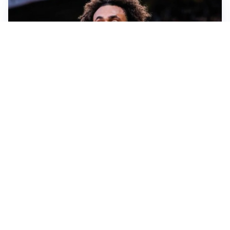
JUVENTUS
Juve, vendere per comprare: Spalletti aspetta nuovi
rinforzi
INTER
Inter, Diaby e Jones sempre in cima alla lista di Chivu
MILAN
Milan, è tempo di tagli: Amorim prepara la rivoluzione