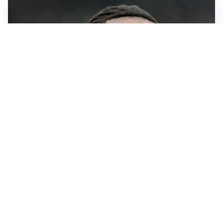
AFFONDO
Il Galatasaray fa sul serio per Leao
LA NOVITÀ
Il Real Madrid blinda Vinicius: pronto il rinnovo
TORMENTONE
Lukaku, stavolta la rottura è definitiva