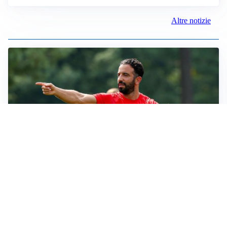
Altre notizie
LE PAROLE
Milan, Amorim: “Sapevamo delle difficoltà, faremo
delle scelte”