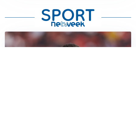
AFFARE IN CHIUSURA
Barcellona, colpo Rodri: battuto il Real Madrid
MOTIVATO