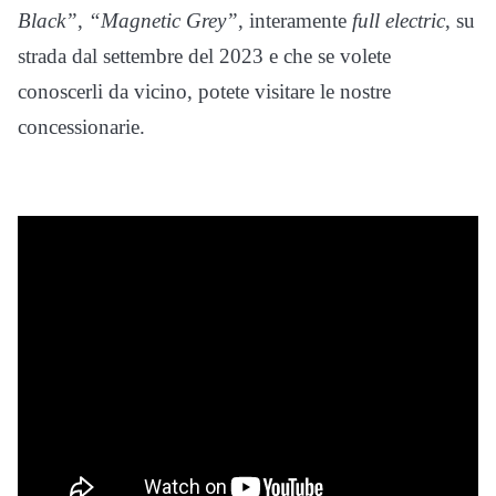
Black”
,
“Magnetic Grey”
, interamente
full electric
, su
strada dal settembre del 2023 e che se volete
conoscerli da vicino, potete visitare le nostre
concessionarie.