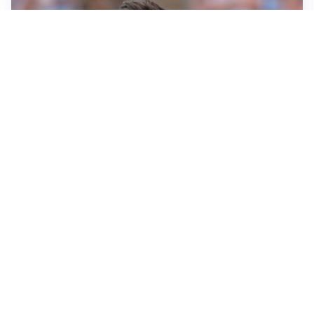
IL NOME NUOVO
Napoli, Musso resta un’opzione per la porta
TITOLARE IN CAMPIONATO
Inter, tocca a Pio Esposito: Chivu gli affida l’attacco
LE PAROLE
Spalletti prepara la Juve: “Con l’Inter servirà essere
squadra”
LONTANO DALL'ITALIA