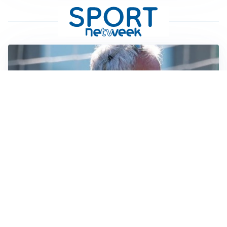
LA NOVITÀ
Le regole di Mourinho al Real
MERCATO JUVE
La Juventus vuole Suzuki, ma il Psg è avanti