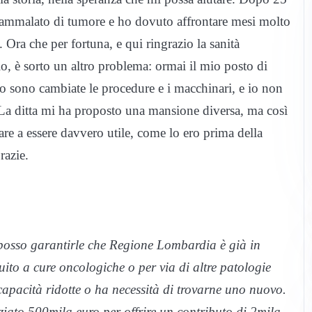
o ammalato di tumore e ho dovuto affrontare mesi molto
vo. Ora che per fortuna, e qui ringrazio la sanità
io, è sorto un altro problema: ormai il mio posto di
po sono cambiate le procedure e i macchinari, e io non
 La ditta mi ha proposto una mansione diversa, ma così
re a essere davvero utile, come lo ero prima della
razie.
posso garantirle che Regione Lombardia è già in
uito a cure oncologiche o per via di altre patologie
 capacità ridotte o ha necessità di trovarne uno nuovo.
iato 500mila euro per offrire un contributo di 2mila