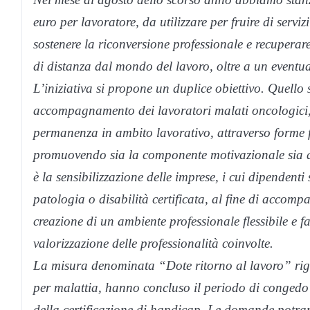
euro per lavoratore, da utilizzare per fruire di servi
sostenere la riconversione professionale e recuperar
di distanza dal mondo del lavoro, oltre a un eventu
L’iniziativa si propone un duplice obiettivo. Quello 
accompagnamento dei lavoratori malati oncologici, pe
permanenza in ambito lavorativo, attraverso forme fl
promuovendo sia la componente motivazionale sia que
è la sensibilizzazione delle imprese, i cui dipendent
patologia o disabilità certificata, al fine di accomp
creazione di un ambiente professionale flessibile e f
valorizzazione delle professionalità coinvolte.
La misura denominata “Dote ritorno al lavoro” riguar
per malattia, hanno concluso il periodo di congedo e 
della certificazione di handicap. Le domande potran