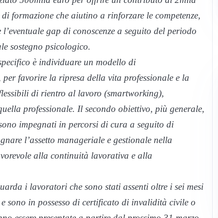
zi di formazione che aiutino a rinforzare le competenze,
e l’eventuale gap di conoscenze a seguito del periodo
ale sostegno psicologico.
specifico è individuare un modello di
r favorire la ripresa della vita professionale e la
essibili di rientro al lavoro (smartworking),
lla professionale. Il secondo obiettivo, più generale,
i sono impegnati in percorsi di cura a seguito di
agnare l’assetto manageriale e gestionale nella
avorevole alla continuità lavorativa e alla
da i lavoratori che sono stati assenti oltre i sei mesi
sono in possesso di certificato di invalidità civile o
no essere presentate a partire dal prossimo 31 marzo,