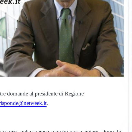
stre domande al presidente di Regione
erisponde@netweek.it
.
a storia, nella speranza che mi possa aiutare. Dopo 25