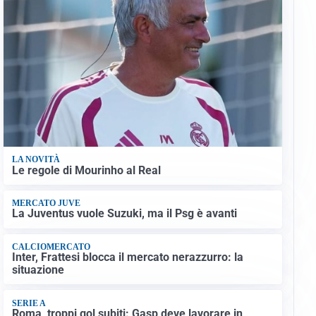
LA NOVITÀ
Le regole di Mourinho al Real
MERCATO JUVE
La Juventus vuole Suzuki, ma il Psg è avanti
CALCIOMERCATO
Inter, Frattesi blocca il mercato nerazzurro: la
situazione
SERIE A
Roma, troppi gol subiti: Gasp deve lavorare in