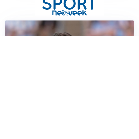
IL NOME NUOVO
Napoli, Musso resta un’opzione per la porta
TITOLARE IN CAMPIONATO
Inter, tocca a Pio Esposito: Chivu gli affida l’attacco