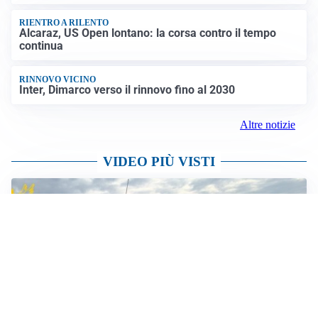
PREVISIONI
Record di bollini rossi in Italia: oggi caldo estremo in
tutta la Penisola
Altre notizie
AFFARE IN CHIUSURA