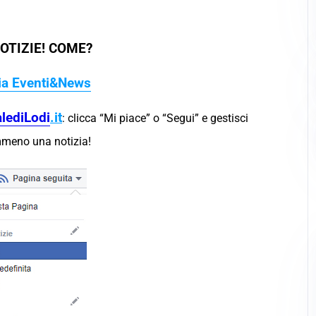
OTIZIE! COME?
cia Eventi&News
lediLodi
.
it
: clicca “Mi piace” o “Segui” e gestisci
mmeno una notizia!