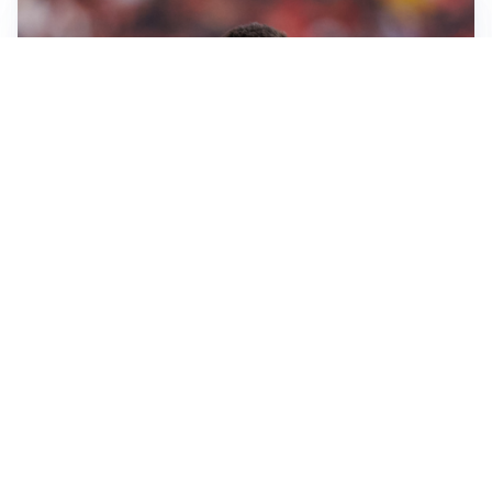
AFFARE IN CHIUSURA
Barcellona, colpo Rodri: battuto il Real Madrid
MOTIVATO
Douglas Luiz dice no all’Everton e punta sulla
Juventus
RIENTRO A RILENTO
Alcaraz, US Open lontano: la corsa contro il tempo
continua