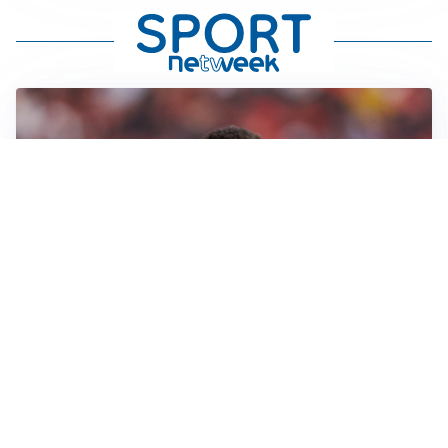
AFFARE IN CHIUSURA
Barcellona, colpo Rodri: battuto il Real Madrid
MOTIVATO
Douglas Luiz dice no all’Everton e punta sulla