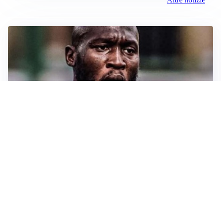
TORMENTONE
Lukaku, stavolta la rottura è definitiva
L'ALLARME
Sassuolo, l’allarme di Aquilani: “Non ho difensori, ma
mi fido della società”