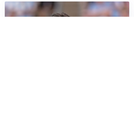
IL NOME NUOVO
Napoli, Musso resta un’opzione per la porta
TITOLARE IN CAMPIONATO
Inter, tocca a Pio Esposito: Chivu gli affida l’attacco
LE PAROLE
Spalletti prepara la Juve: “Con l’Inter servirà essere
squadra”