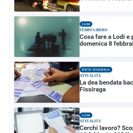
LODI
TEMPO LIBERO
Cosa fare a Lodi e 
domenica 8 febbra
PIEVE FISSIRAGA
ATTUALITÀ
La dea bendata baci
Fissiraga
LODI
ATTUALITÀ
Cerchi lavoro? Scop