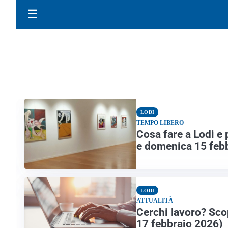
☰
LODI
TEMPO LIBERO
Cosa fare a Lodi e 
e domenica 15 feb
LODI
ATTUALITÀ
Cerchi lavoro? Scop
17 febbraio 2026)