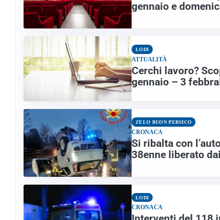
gennaio e domenic
LODI
ATTUALITÀ
Cerchi lavoro? Scop
gennaio – 3 febbra
ZELO BUON PERSICO
CRONACA
Si ribalta con l’au
38enne liberato da
LODI
CRONACA
Interventi del 118 i