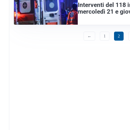
Interventi del 118 i
mercoledì 21 e gio
←
1
2