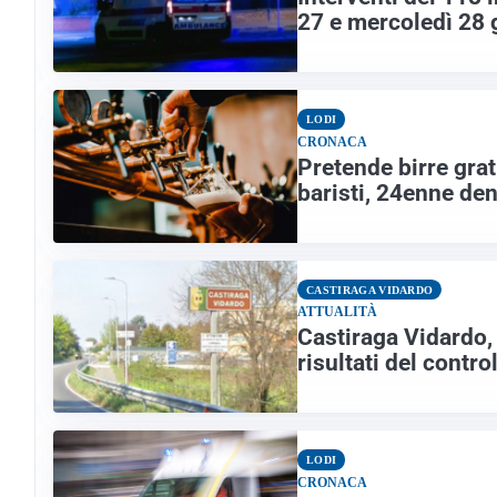
27 e mercoledì 28
LODI
CRONACA
Pretende birre grat
baristi, 24enne de
CASTIRAGA VIDARDO
ATTUALITÀ
Castiraga Vidardo, c
risultati del contr
LODI
CRONACA