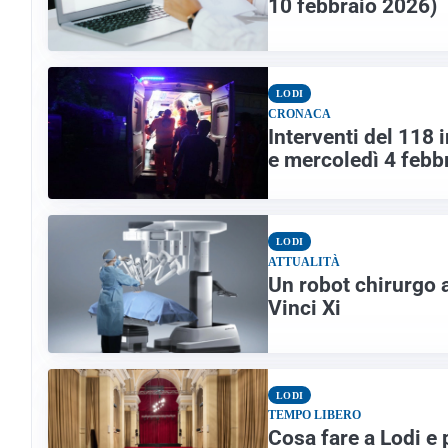
10 febbraio 2026)
LODI
CRONACA
Interventi del 118 i
e mercoledì 4 febb
LODI
ATTUALITÀ
Un robot chirurgo a
Vinci Xi
LODI
TEMPO LIBERO
Cosa fare a Lodi e 