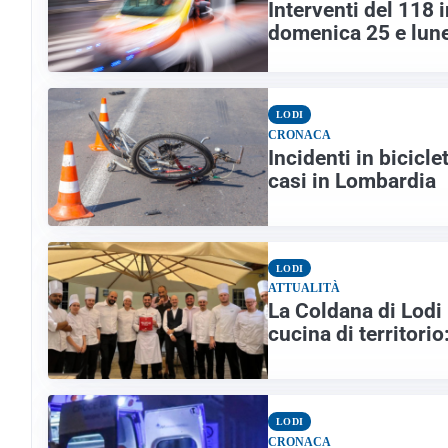
Interventi del 118 i
domenica 25 e lun
LODI
CRONACA
Incidenti in bicicl
casi in Lombardia
LODI
ATTUALITÀ
La Coldana di Lodi 
cucina di territorio:
LODI
CRONACA