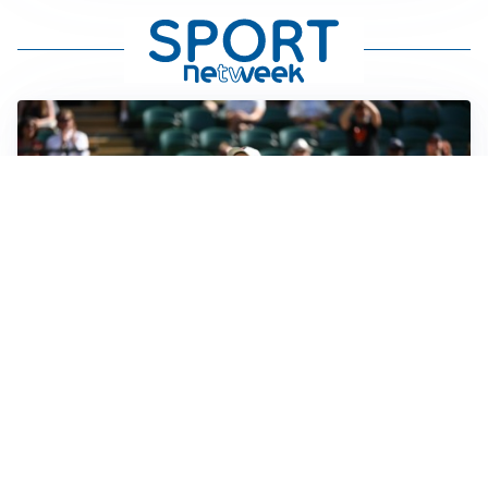
IN DUBBIO
Sinner, ginocchio sotto osservazione: Cincinnati resta
in dubbio