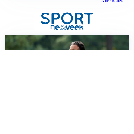
Altre notizie
LE PAROLE
Milan, Amorim: “Sapevamo delle difficoltà, faremo
delle scelte”