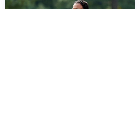
LE PAROLE
Milan, Amorim: “Sapevamo delle difficoltà, faremo
delle scelte”
LE PAROLE
Juventus, Spalletti soddisfatto: “I nuovi? Li ho visti
molto bene”
AMICHEVOLI
Il Milan crolla contro il Chelsea: 3-0 e prima sconfitta