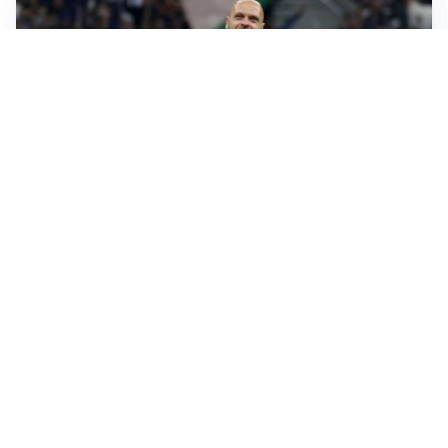
AMICHEVOLI
All’Inter il primo derby d’Italia: Juventus k.o. 2-1
PREMIER LEAGUE
Palestra ammette: “Il Chelsea? Ho sempre sognato la
Premier”
CALCIOMERCATO
Milan, ufficiale la risoluzione di Bennacer: il
comunicato