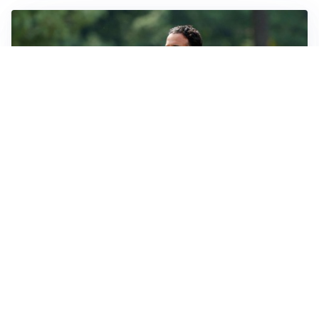
LE PAROLE
Milan, Amorim: “Sapevamo delle difficoltà, faremo
delle scelte”
LE PAROLE
Juventus, Spalletti soddisfatto: “I nuovi? Li ho visti
molto bene”