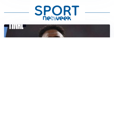
LA NOVITÀ
Il Real Madrid blinda Vinicius: pronto il rinnovo