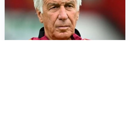
SERIE A
Roma, troppi gol subiti: Gasp deve lavorare in difesa
SERIE A
Milan, quanto lavoro per Amorim: il campo parla
chiaro
LE PAROLE
Milan, Amorim: “Sapevamo delle difficoltà, faremo
delle scelte”
LE PAROLE
Juventus, Spalletti soddisfatto: “I nuovi? Li ho visti
molto bene”