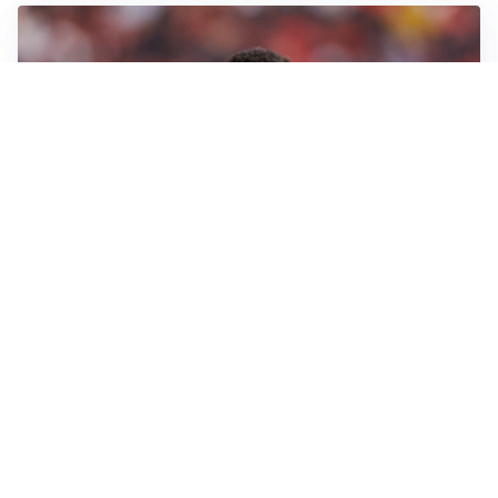
AFFARE IN CHIUSURA
Barcellona, colpo Rodri: battuto il Real Madrid
MOTIVATO
Douglas Luiz dice no all’Everton e punta sulla
Juventus
RIENTRO A RILENTO
Alcaraz, US Open lontano: la corsa contro il tempo