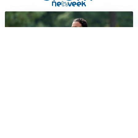
LE PAROLE
Milan, Amorim: “Sapevamo delle difficoltà, faremo
delle scelte”
LE PAROLE
Juventus, Spalletti soddisfatto: “I nuovi? Li ho visti
molto bene”