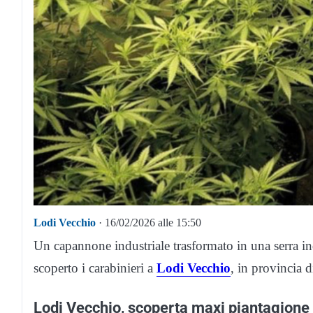
Lodi Vecchio
· 16/02/2026 alle 15:50
Un capannone industriale trasformato in una serra i
scoperto i carabinieri a
Lodi Vecchio
, in provincia 
Lodi Vecchio, scoperta maxi piantagione