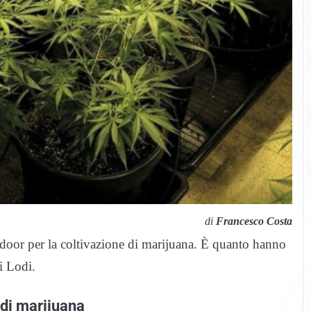
di
Francesco Costa
ndoor per la coltivazione di marijuana. È quanto hanno
di
Lodi
.
 di marijuana