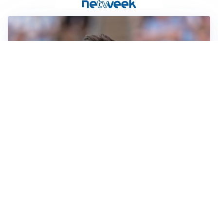
IL NOME NUOVO
Napoli, Musso resta un’opzione per la porta
TITOLARE IN CAMPIONATO
Inter, tocca a Pio Esposito: Chivu gli affida l’attacco
LE PAROLE