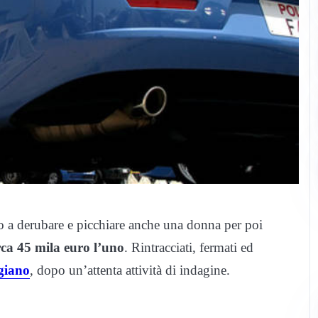
ndo a derubare e picchiare anche una donna per poi
irca 45 mila euro l’uno
. Rintracciati, fermati ed
giano
, dopo un’attenta attività di indagine.