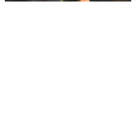
RINNOVO IN VISTA
Pellegrini e Roma avanti insieme: rinnovo ormai vicino
TRATTATIVA IN SALITA
Romero, l’Atletico accelera: Inter costretta a inseguire
GUERRA APERTA
Il ds del Cagliari contro Esposito: “Tentativo di
estorsione”
LA NOVITÀ