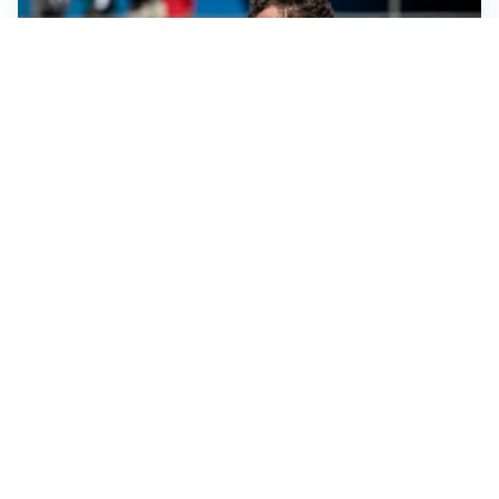
CALCIOMERCATO
Cagliari, il caso Esposito continua. Intanto arriva
Maldini
CALCIOMERCATO
Napoli, il solito Lukaku: non si presenta in ritiro, è
rottura
AMICHEVOLI
Inter, Chivu: “Vedo una crescita, il risultato non conta”