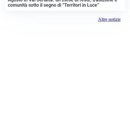
comunità sotto il segno di “Territori in Luce”
Altre notizie
Prima Lodi
Registrazione tribunale:
Lecco 3/2018 3/13/2018
ROC:
15381
Direttore responsabile:
Daniele Pirola