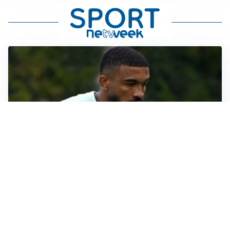
LE PAROLE
Bremer giura fedeltà: “Non ho mai chiesto di lasciare
la Juve”