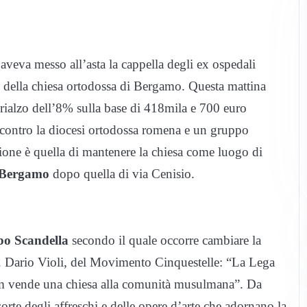
veva messo all’asta la cappella degli ex ospedali
i della chiesa ortodossa di Bergamo. Questa mattina
n rialzo dell’8% sulla base di 418mila e 700 euro
contro la diocesi ortodossa romena e un gruppo
zione è quella di mantenere la chiesa come luogo di
i Bergamo
dopo quella di via Cenisio.
po Scandella
secondo il quale occorre cambiare la
lto”. Dario Violi, del Movimento Cinquestelle: “La Lega
lam vende una chiesa alla comunità musulmana”. Da
orte degli affreschi e delle opere d’arte che adornano la