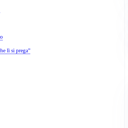
o
no
he lì si prega”