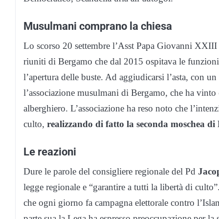
Musulmani comprano la chiesa
Lo scorso 20 settembre l’Asst Papa Giovanni XXIII a
riuniti di Bergamo che dal 2015 ospitava le funzion
l’apertura delle buste. Ad aggiudicarsi l’asta, con u
l’associazione musulmani di Bergamo, che ha vinto 
alberghiero. L’associazione ha reso noto che l’inten
culto,
realizzando di fatto la seconda moschea d
Le reazioni
Dure le parole del consigliere regionale del Pd
Jaco
legge regionale e “garantire a tutti la libertà di cu
che ogni giorno fa campagna elettorale contro l’Is
parte sua la Lega ha espresso preoccupazione per la s