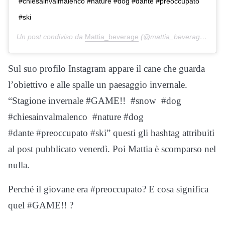
#chiesainvalmalenco #nature #dog #dante #preoccupato
#ski
Un post condiviso da
Mattia_beverage
(@mattia_beverage) in data:
Sul suo profilo Instagram appare il cane che guarda
l’obiettivo e alle spalle un paesaggio invernale.
“Stagione invernale #GAME!! #snow #dog
#chiesainvalmalenco #nature #dog
#dante #preoccupato #ski” questi gli hashtag attribuiti
al post pubblicato venerdì. Poi Mattia è scomparso nel
nulla.
Perché il giovane era #preoccupato? E cosa significa
quel #GAME!! ?