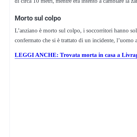
di circa 10 metri, mentre era intento a cambiare la za
Morto sul colpo
L’anziano è morto sul colpo, i soccorritori hanno so
confermato che si è trattato di un incidente, l’uomo 
LEGGI ANCHE: Trovata morta in casa a Livraga