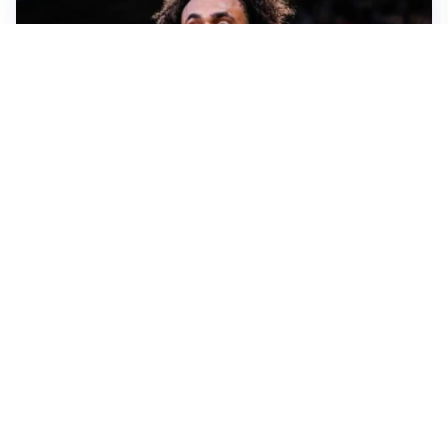
JUVENTUS
Juve, vendere per comprare: Spalletti aspetta nuovi
rinforzi
INTER
Inter, Diaby e Jones sempre in cima alla lista di Chivu
MILAN
Milan, è tempo di tagli: Amorim prepara la rivoluzione
JUVENTUS