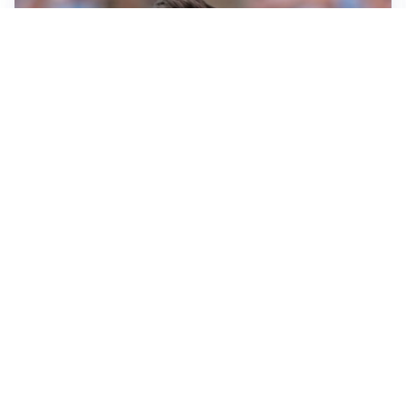
IL NOME NUOVO
Napoli, Musso resta un’opzione per la porta
TITOLARE IN CAMPIONATO
Inter, tocca a Pio Esposito: Chivu gli affida l’attacco
LE PAROLE
Spalletti prepara la Juve: “Con l’Inter servirà essere
squadra”
LONTANO DALL'ITALIA