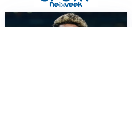
MERCATO JUVE
La Juventus vuole Suzuki, ma il Psg è avanti
CALCIOMERCATO
Inter, Frattesi blocca il mercato nerazzurro: la
situazione