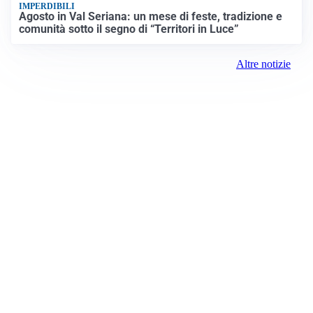
IMPERDIBILI
Agosto in Val Seriana: un mese di feste, tradizione e
comunità sotto il segno di “Territori in Luce”
Altre notizie
Prima Lodi
Registrazione tribunale:
Lecco 3/2018 3/13/2018
ROC:
15381
Direttore responsabile: