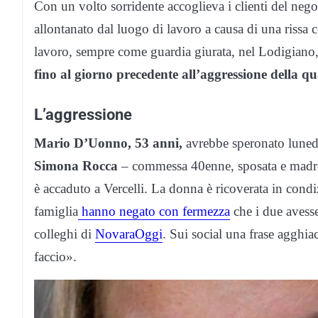
Con un volto sorridente accoglieva i clienti del neg
allontanato dal luogo di lavoro a causa di una rissa
lavoro, sempre come guardia giurata, nel Lodigiano
fino al giorno precedente all’aggressione della qu
L’aggressione
Mario D’Uonno, 53 anni,
avrebbe speronato lunedì
Simona Rocca
– commessa 40enne, sposata e madre d
è accaduto a Vercelli. La donna è ricoverata in condi
famiglia
hanno negato con fermezza
che i due avesse
colleghi di
NovaraOggi
. Sui social una frase agghia
faccio».