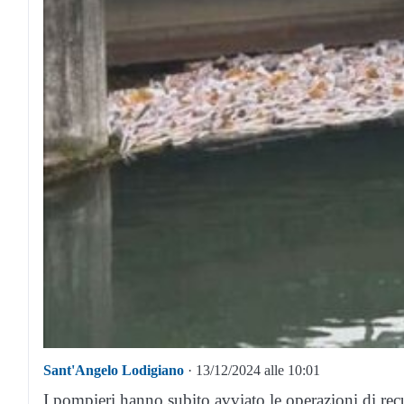
Sant'Angelo Lodigiano
· 13/12/2024 alle 10:01
I pompieri hanno subito avviato le operazioni di recup