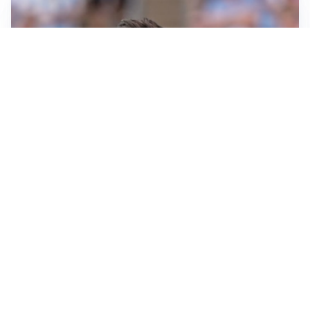
IL NOME NUOVO
Napoli, Musso resta un’opzione per la porta
TITOLARE IN CAMPIONATO
Inter, tocca a Pio Esposito: Chivu gli affida l’attacco
LE PAROLE
Spalletti prepara la Juve: “Con l’Inter servirà essere
squadra”