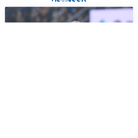
L'INTRIGO
Frattesi-Juve, il mercato resta un gioco di incastri
IL FAVORITO
Inter, Diaby è ora il favorito per la fascia destra
PUNTE IN MOVIMENTO
Effetto domino in attacco: Bologna, Fiorentina e