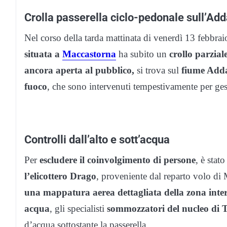
Crolla passerella ciclo-pedonale sull’Ad
Nel corso della tarda mattinata di venerdì 13 febbr
situata a
Maccastorna
ha subito un
crollo parzial
ancora aperta al pubblico,
si trova sul
fiume Add
fuoco
, che sono intervenuti tempestivamente per gest
Controlli dall’alto e sott’acqua
Per
escludere il coinvolgimento di persone
, è stat
l’elicottero Drago
, proveniente dal reparto volo di
una mappatura aerea dettagliata della zona inter
acqua
, gli specialisti
sommozzatori del nucleo di 
d’acqua sottostante la passerella.