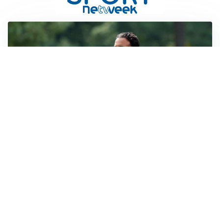
LE PAROLE
Milan, Amorim: “Sapevamo delle difficoltà, faremo
delle scelte”
LE PAROLE
Juventus, Spalletti soddisfatto: “I nuovi? Li ho visti
molto bene”