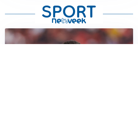
AFFARE IN CHIUSURA
Barcellona, colpo Rodri: battuto il Real Madrid
MOTIVATO
Douglas Luiz dice no all’Everton e punta sulla